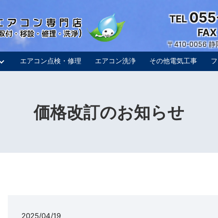
055
TEL
FAX
〒410-0056
エアコン点検・修理
エアコン洗浄
その他電気工事
フ
価格改訂のお知らせ
2025/04/19