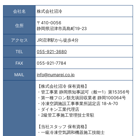
会社名
株式会社沼冷
〒410-0056
住所
静岡県沼津市高島町19-23
アクセス
JR沼津駅から徒歩4分
TEL
055-921-3680
FAX
055-921-7784
MAIL
info@numarei.co.jp
【株式会社沼冷 保有資格】
・管工事業 静岡県知事認可（般ー1）第15356号
・第一種フロン類充塡回収業者 静岡100064号
・冷凍空調施設工事事業所認定店 18-A-70
・ダイキン工業代理店
・2級管工事施工管理技士常駐
【当社スタッフ 保有資格】
・一級冷凍空気調和機器施工技能士